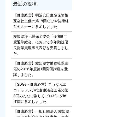
【健康経営】明治安田生命保険相
互会社主催の第18回なごや健康経
営セミナーに参加しました。
愛知県浄化槽保全協会「令和8年
度通常総会」において永年勤続優
良従業員理事長表彰を受賞しまし
た。
【健康経営】愛知県労働福祉課主
催の2026年度第1回労働講座を受
講しました。
【SDGs・健康経営】こうなんエ
コチャレンジ推進協議会主催の第
8回みんなで楽しくプロギングin
江南に参加しました。
【健康経営】一般社団法人 愛知県
トラック協会様より無事故・無違