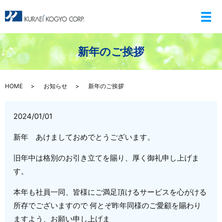
メ
新年のご挨拶
HOME
お知らせ
新年のご挨拶
2024/01/01
新年 あけましておめでとうございます。
旧年中は格別のお引き立てを賜り、厚く御礼申し上げま
す。
本年も社員一同、皆様にご満足頂けるサービスを心がける
所存でございますので 何とぞ昨年同様のご愛顧を賜わり
ますよう、お願い申し上げま