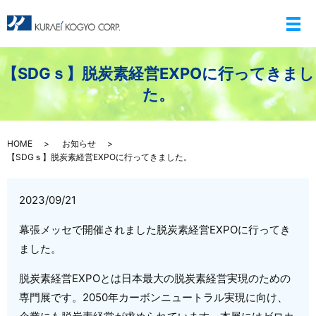
メ
【SDGｓ】脱炭素経営EXPOに行ってきまし
た。
HOME
お知らせ
【SDGｓ】脱炭素経営EXPOに行ってきました。
2023/09/21
幕張メッセで開催されました脱炭素経営EXPOに行ってき
ました。
脱炭素経営EXPOとは日本最大の脱炭素経営実現のための
専門展です。2
050年カーボンニュートラル実現に向け、