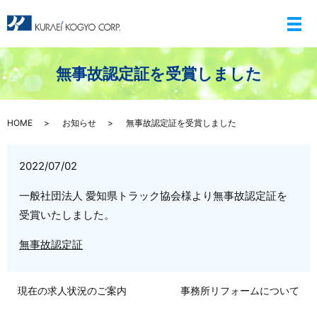
メ
無事故認定証を受賞しました
HOME
お知らせ
無事故認定証を受賞しました
2022/07/02
一般社団法人 愛知県トラック協会様より無事故認定証を
受賞いたしました。
無事故認定証
現在の求人状況のご案内
事務所リフォームについて